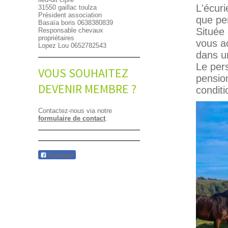
L'écuri
31550 gaillac toulza
Président association
que pen
Basaïa boris 0638380839
Située 
Responsable chevaux
propriétaires
vous ac
Lopez Lou 0652782543
dans u
Le pers
VOUS SOUHAITEZ
pension
DEVENIR MEMBRE ?
conditi
Contactez-nous via notre
formulaire de contact
.
Partager