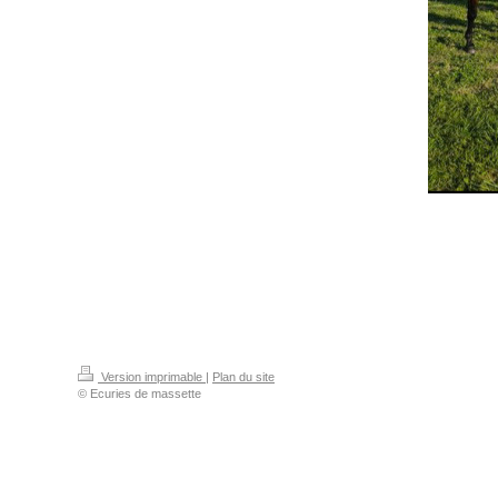
Version imprimable
|
Plan du site
© Ecuries de massette