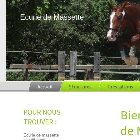
Ecurie de Massette
Accueil
Structures
Prestations
POUR NOUS
Bie
TROUVER :
de 
Ecurie de massette
lieu-dit cipré