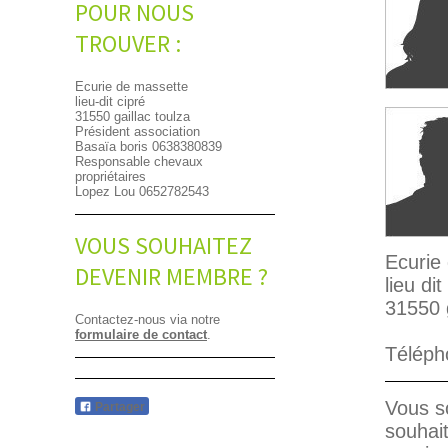
POUR NOUS
TROUVER :
Ecurie de massette
lieu-dit cipré
31550 gaillac toulza
Président association
Basaïa boris 0638380839
Responsable chevaux
propriétaires
Lopez Lou 0652782543
VOUS SOUHAITEZ
Ecurie
DEVENIR MEMBRE ?
lieu dit
31550 g
Contactez-nous via notre
formulaire de contact
.
Téléph
Vous s
Partager
souhai